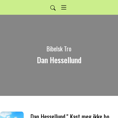
Bibelsk Tro
Dan Hessellund
Dan Hessellund." Kast meg ikke bort fra ditt åsyn, ta ikke din Hellige Ånd fra meg."