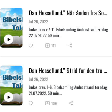
Dan Hessellund.” Når ånden fra Sodoma og Gomorra er som en røyk som sniker seg inn i Guds forsamling.”
Jul 26, 2022
Judas brev v.7-11. Bibelsamling Audnastrand Fredag
22.07.2022. 59 min.
2.Bibeltime fra Judas brev.
111
Dan Hessellund.” Strid for den tro som en gang for alle er blitt overgitt til de hellige. ”Hvilken tro?
Jul 26, 2022
Judas brev. 1-6. Bibelsamling Audnastrand torsdag
21.07.2022. 50 min.
1.bibeltime over Judas brev.
109