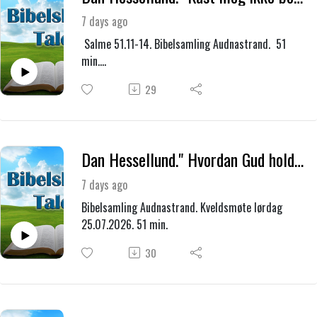
7 days ago
Salme 51.11-14. Bibelsamling Audnastrand. 51
min.
Avslutningsmøte søndag 26.07.2026
29
Dan Hessellund." Hvordan Gud holder dom over Egyptens avguder og å lide sammen med Guds folk."
7 days ago
Bibelsamling Audnastrand. Kveldsmøte lørdag
25.07.2026. 51 min.
30