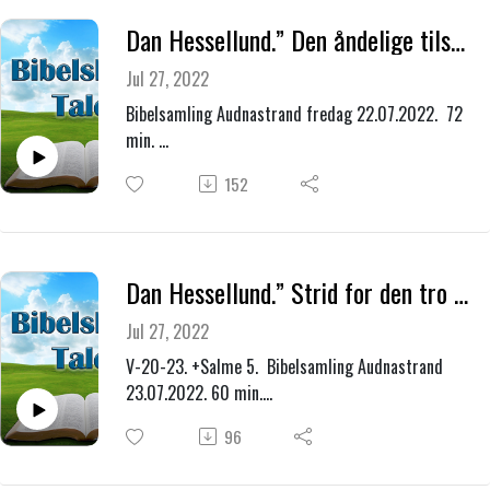
Dan Hessellund.” Den åndelige tilstand i Danmark og Norge.”
Jul 27, 2022
Bibelsamling Audnastrand fredag 22.07.2022. 72
min.
Oddvar Dahl deltar med åpning og ledelse.
152
Dan Hessellund.” Strid for den tro som en gang for alle er blitt overgitt de hellige. Hvordan kjempe for denne tro ?
Jul 27, 2022
V-20-23. +Salme 5. Bibelsamling Audnastrand
23.07.2022. 60 min.
3.Bibeltime fra Judas brev.
96