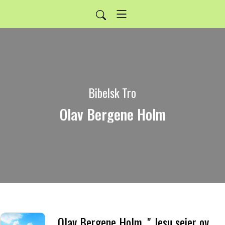
Bibelsk Tro
Olav Bergene Holm
Olav Bergene Holm. " Jesu seier over døden " 20.09.2015.