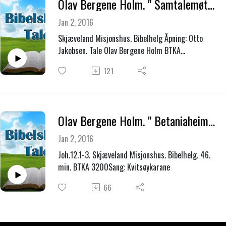
Olav Bergene Holm. " Samtalemøte " 19.09.2015
Jan 2, 2016
Skjæveland Misjonshus. Bibelhelg Åpning: Otto
Jakobsen. Tale Olav Bergene Holm BTKA
3201Innlegg: Bernhard Sunde, Arthur Salte, Egil.
121
Avslutning: Olav Bergene Holm. 80 min.
Olav Bergene Holm. " Betaniaheimen " 18.09.2015.
Jan 2, 2016
Joh.12.1-3. Skjæveland Misjonshus. Bibelhelg. 46. ​​
min. BTKA 3200Sang: Kvitsøykarane
66