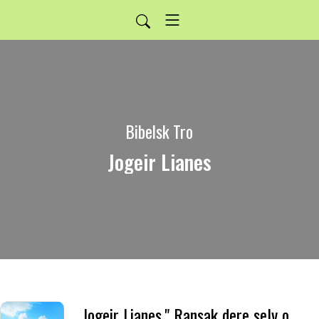
Bibelsk Tro
Jogeir Lianes
Jogeir Lianes." Ransak dere selv om dere er i troen." 27.10.2019