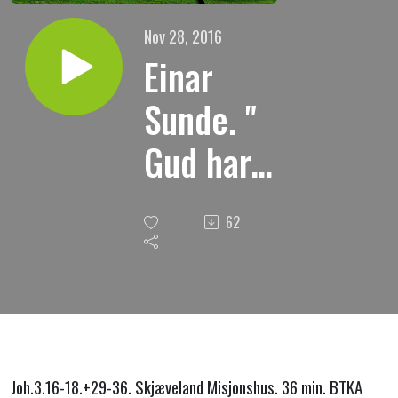
Nov 28, 2016
Einar
Sunde. "
Gud har
vidnet om
62
sin Sønn-
for deg "
27.11.2016
Joh.3.16-18.+29-36. Skjæveland Misjonshus. 36 min. BTKA