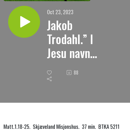
Oct 23, 2023
Jakob
Trodahl.” I
Jesu navn
skal hvert
88
kne bøye
seg.”
22.10.2023
Matt.1.18-25. Skjæveland Misjonshus. 37 min. BTKA 5211