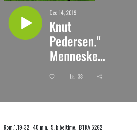
Dec 14, 2019
Knut
Pedersen."
Menneskene
står under
33
Guds vrede
p.g.a. synd
og vantro."
Rom.1.19-32. 40 min. 5. bibeltime. BTKA 5262