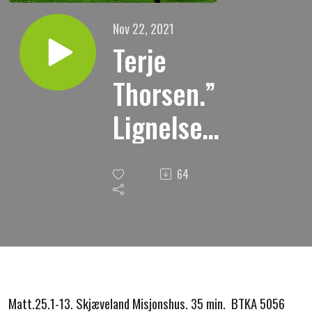
Nov 22, 2021
Terje
Thorsen.”
Lignelsen
om de
64
fem kloke
og fem
dårlige
jomfruer.”
Matt.25.1-13. Skjæveland Misjonshus. 35 min. BTKA 5056